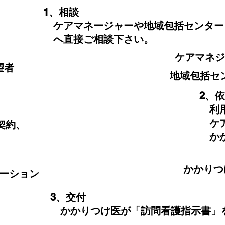
​1、相談
ケアマネージャーや地域包括センター
​ へ直接ご相談下さい。
​ケアマネ
望者
地域包括セ
​2、
利用
、
ケア
契約、
かか
。
​かかり
テーション
​3、交付
かかりつけ医が「訪問看護指示書」