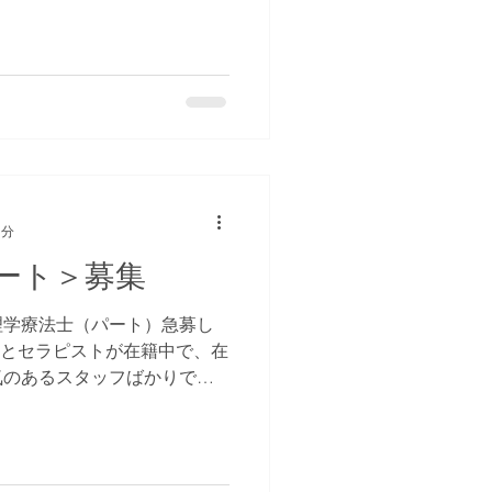
1分
ート＞募集
理学療法士（パート）急募し
看護師とセラピストが在籍中で、在
気のあるスタッフばかりです
です🙇‍♂️ 勤務地は、名古屋