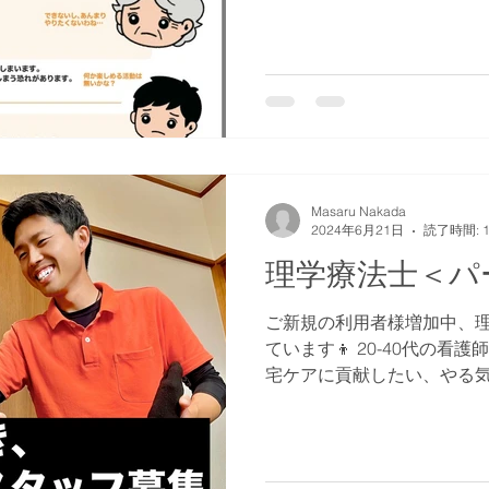
Masaru Nakada
2024年6月21日
読了時間: 
理学療法士＜パ
ご新規の利用者様増加中、
ています👦 20-40代の
宅ケアに貢献したい、やる
💪 週2日勤務できる方、大歓迎
市港区です。...