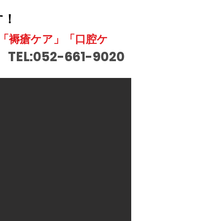
す！
」「褥瘡ケア」「口腔ケ
TEL:052-661-9020