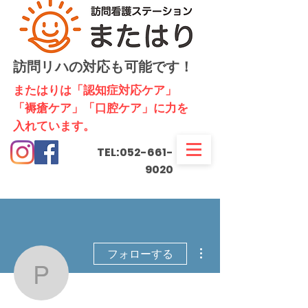
訪問リハの対応も可能です！
​またはりは「認知症対応ケア」
「褥瘡ケア」「口腔ケア」に力を
入れています。
TEL:
052-661-
9020
その他
フォローする
phiechhiepphomnong