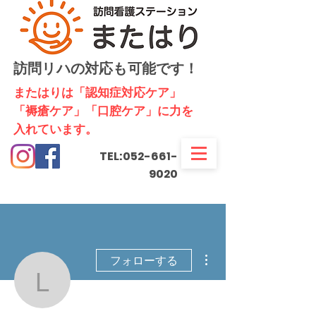
訪問リハの対応も可能です！
​またはりは「認知症対応ケア」
「褥瘡ケア」「口腔ケア」に力を
入れています。
TEL:
052-661-
9020
その他
フォローする
lawrence76hughes8750